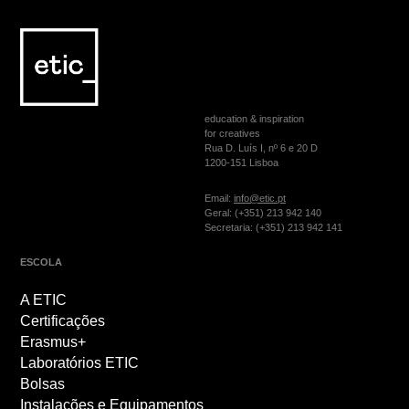
education & inspiration
for creatives
Rua D. Luís I, nº 6 e 20 D
1200-151 Lisboa
Email:
info@etic.pt
Geral: (+351) 213 942 140
Secretaria: (+351) 213 942 141
ESCOLA
A ETIC
Certificações
Erasmus+
Laboratórios ETIC
Bolsas
Instalações e Equipamentos